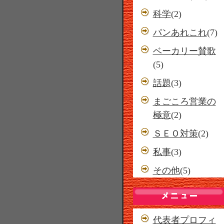
科学
(2)
パンあれこれ
(7)
ベーカリー賛歌
(5)
話題
(3)
まごころ営業の
極意
(2)
ＳＥＯ対策
(2)
私事
(3)
その他
(5)
代表者プロフィ