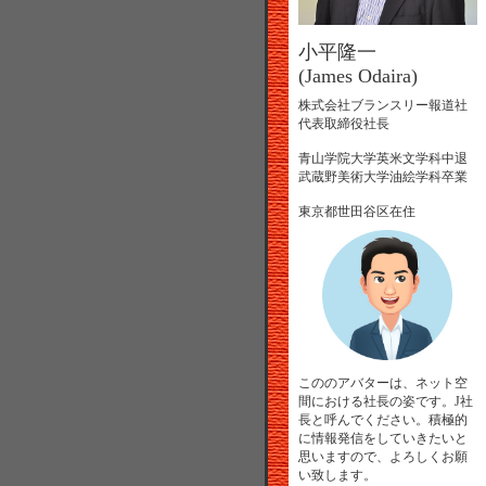
小平隆一
(James Odaira)
株式会社ブランスリー報道社
代表取締役社長
青山学院大学英米文学科中退
武蔵野美術大学油絵学科卒業
東京都世田谷区在住
こののアバターは、ネット空
間における社長の姿です。J社
長と呼んでください。積極的
に情報発信をしていきたいと
思いますので、よろしくお願
い致します。