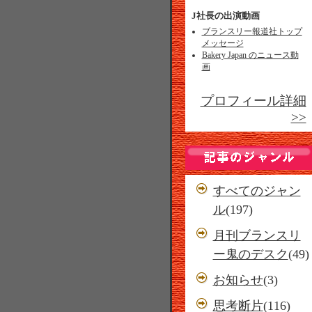
J社長の出演動画
ブランスリー報道社トップ
メッセージ
Bakery Japan のニュース動
画
プロフィール詳細
>>
すべてのジャン
ル
(197)
月刊ブランスリ
ー鬼のデスク
(49)
お知らせ
(3)
思考断片
(116)