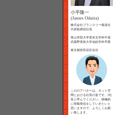
小平隆一
(James Odaira)
株式会社ブランスリー報道社
代表取締役社長
青山学院大学英米文学科中退
武蔵野美術大学油絵学科卒業
東京都世田谷区在住
こののアバターは、ネット空
間における社長の姿です。J社
長と呼んでください。積極的
に情報発信をしていきたいと
思いますので、よろしくお願
い致します。