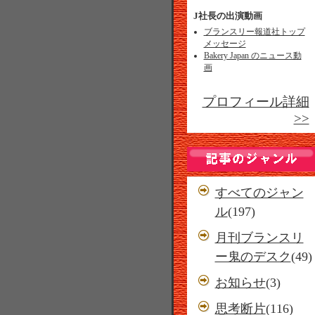
J社長の出演動画
ブランスリー報道社トップ
メッセージ
Bakery Japan のニュース動
画
プロフィール詳細
>>
すべてのジャン
ル
(197)
月刊ブランスリ
ー鬼のデスク
(49)
お知らせ
(3)
思考断片
(116)