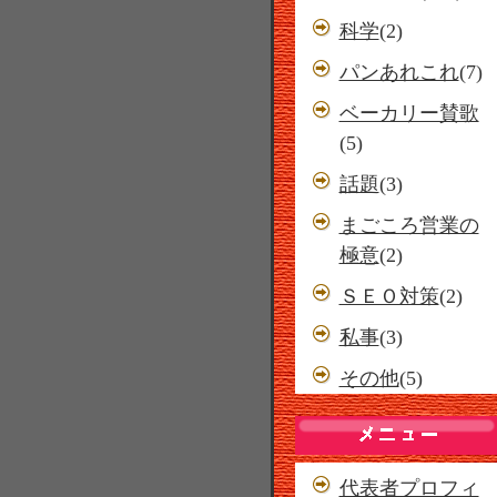
科学
(2)
パンあれこれ
(7)
ベーカリー賛歌
(5)
話題
(3)
まごころ営業の
極意
(2)
ＳＥＯ対策
(2)
私事
(3)
その他
(5)
代表者プロフィ