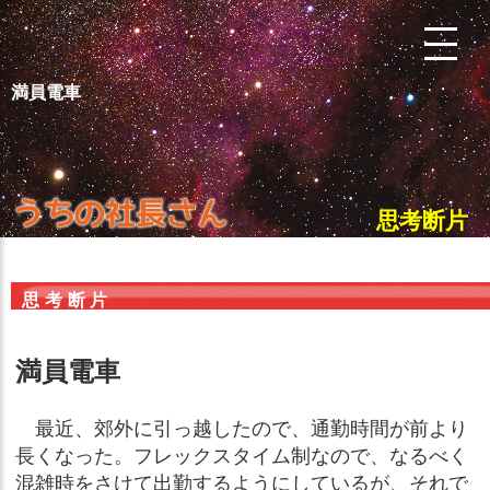
満員電車
思考断片
思考断片
満員電車
最近、郊外に引っ越したので、通勤時間が前より
長くなった。フレックスタイム制なので、なるべく
混雑時をさけて出勤するようにしているが、それで