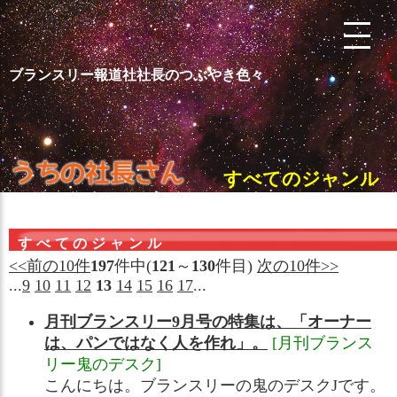
ブランスリー報道社社長のつぶやき色々
すべてのジャンル
すべてのジャンル
<<前の10件
197
件中(
121
～
130
件目)
次の10件>>
...
9
10
11
12
13
14
15
16
17
...
月刊ブランスリー9月号の特集は、「オーナー
は、パンではなく人を作れ」。
[月刊ブランス
リー鬼のデスク]
こんにちは。ブランスリーの鬼のデスクJです。