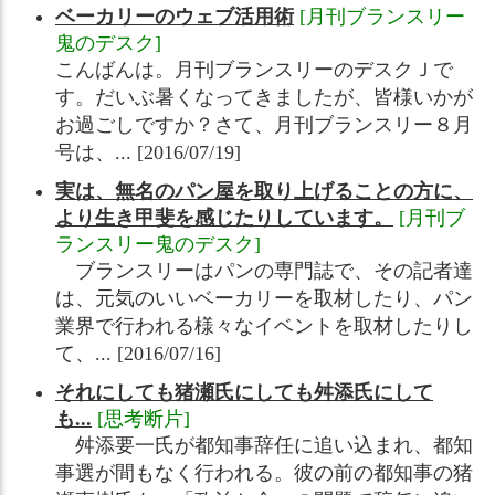
ベーカリーのウェブ活用術
[月刊ブランスリー
鬼のデスク]
こんばんは。月刊ブランスリーのデスクＪで
す。だいぶ暑くなってきましたが、皆様いかが
お過ごしですか？さて、月刊ブランスリー８月
号は、... [2016/07/19]
実は、無名のパン屋を取り上げることの方に、
より生き甲斐を感じたりしています。
[月刊ブ
ランスリー鬼のデスク]
ブランスリーはパンの専門誌で、その記者達
は、元気のいいベーカリーを取材したり、パン
業界で行われる様々なイベントを取材したりし
て、... [2016/07/16]
それにしても猪瀬氏にしても舛添氏にして
も...
[思考断片]
舛添要一氏が都知事辞任に追い込まれ、都知
事選が間もなく行われる。彼の前の都知事の猪