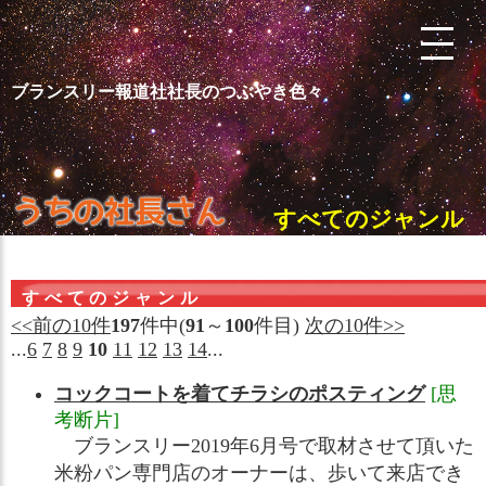
ブランスリー報道社社長のつぶやき色々
すべてのジャンル
すべてのジャンル
<<前の10件
197
件中(
91
～
100
件目)
次の10件>>
...
6
7
8
9
10
11
12
13
14
...
コックコートを着てチラシのポスティング
[思
考断片]
ブランスリー2019年6月号で取材させて頂いた
米粉パン専門店のオーナーは、歩いて来店でき